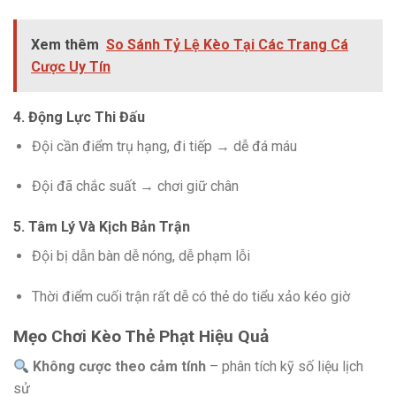
Xem thêm
So Sánh Tỷ Lệ Kèo Tại Các Trang Cá
Cược Uy Tín
4. Động Lực Thi Đấu
Đội cần điểm trụ hạng, đi tiếp → dễ đá máu
Đội đã chắc suất → chơi giữ chân
5. Tâm Lý Và Kịch Bản Trận
Đội bị dẫn bàn dễ nóng, dễ phạm lỗi
Thời điểm cuối trận rất dễ có thẻ do tiểu xảo kéo giờ
Mẹo Chơi Kèo Thẻ Phạt Hiệu Quả
Không cược theo cảm tính
– phân tích kỹ số liệu lịch
sử