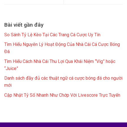
Bài viết gần đây
So Sánh Tỷ Lệ Kèo Tại Các Trang Cá Cược Uy Tín
Tìm Hiểu Nguyên Lý Hoạt Động Của Nhà Cái Cá Cược Bóng
Đá
Tìm Hiểu Cách Nhà Cái Thu Lợi Qua Khái Niệm “Vig” hoặc
“Juice”
Danh sách đầy đủ các thuật ngữ cá cược bóng đá cho người
mới
Cập Nhật Tỷ Số Nhanh Như Chớp Với Livescore Trực Tuyến