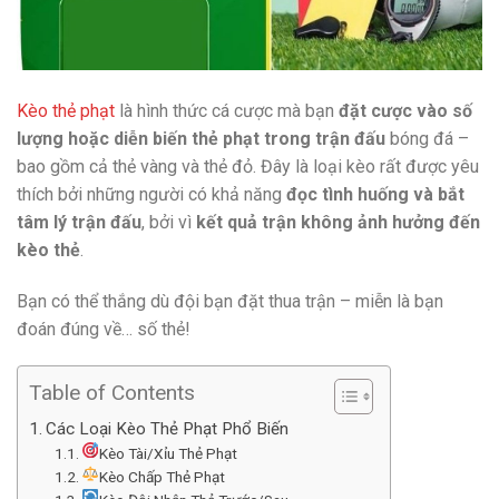
Kèo thẻ phạt
là hình thức cá cược mà bạn
đặt cược vào số
lượng hoặc diễn biến thẻ phạt trong trận đấu
bóng đá –
bao gồm cả thẻ vàng và thẻ đỏ. Đây là loại kèo rất được yêu
thích bởi những người có khả năng
đọc tình huống và bắt
tâm lý trận đấu
, bởi vì
kết quả trận không ảnh hưởng đến
kèo thẻ
.
Bạn có thể thắng dù đội bạn đặt thua trận – miễn là bạn
đoán đúng về… số thẻ!
Table of Contents
Các Loại Kèo Thẻ Phạt Phổ Biến
Kèo Tài/Xỉu Thẻ Phạt
Kèo Chấp Thẻ Phạt