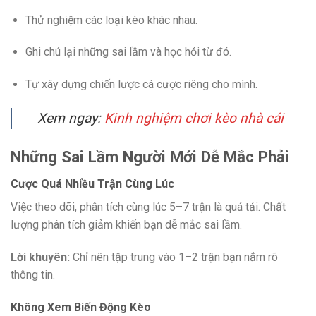
Thử nghiệm các loại kèo khác nhau.
Ghi chú lại những sai lầm và học hỏi từ đó.
Tự xây dựng chiến lược cá cược riêng cho mình.
Xem ngay:
Kinh nghiệm chơi kèo nhà cái
Những Sai Lầm Người Mới Dễ Mắc Phải
Cược Quá Nhiều Trận Cùng Lúc
Việc theo dõi, phân tích cùng lúc 5–7 trận là quá tải. Chất
lượng phân tích giảm khiến bạn dễ mắc sai lầm.
Lời khuyên:
Chỉ nên tập trung vào 1–2 trận bạn nắm rõ
thông tin.
Không Xem Biến Động Kèo