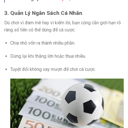
3. Quản Lý Ngân Sách Cá Nhân
Dù chơi vì đam mê hay vì kiếm lời, bạn cũng cần giới hạn rõ
ràng số tiền có thể dùng để cá cược:
Chia nhỏ vốn ra thành nhiều phần.
Dừng lại khi thắng lớn hoặc thua nhiều.
Tuyệt đối không vay mượn để chơi cá cược.