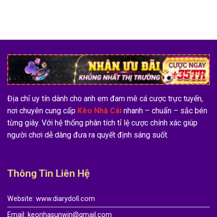
Địa chỉ uy tín dành cho anh em đam mê cá cược trực tuyến,
nơi chuyên cung cấp
Kèo Nhà Cái
nhanh – chuẩn – sắc bén
từng giây. Với hệ thống phân tích tỉ lệ cược chính xác giúp
người chơi dễ dàng đưa ra quyết định sáng suốt.
Thông Tin Liên Hệ
Website:
www.diarydoll.com
Email:
keonhasunwin@gmail.com