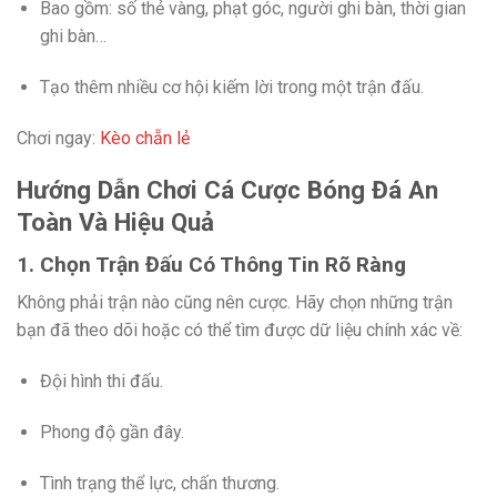
Bao gồm: số thẻ vàng, phạt góc, người ghi bàn, thời gian
ghi bàn…
Tạo thêm nhiều cơ hội kiếm lời trong một trận đấu.
Chơi ngay:
Kèo chẵn lẻ
Hướng Dẫn Chơi Cá Cược Bóng Đá An
Toàn Và Hiệu Quả
1. Chọn Trận Đấu Có Thông Tin Rõ Ràng
Không phải trận nào cũng nên cược. Hãy chọn những trận
bạn đã theo dõi hoặc có thể tìm được dữ liệu chính xác về:
Đội hình thi đấu.
Phong độ gần đây.
Tình trạng thể lực, chấn thương.