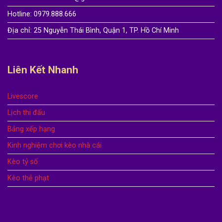
Hotline: 0979.888.666
Địa chỉ: 25 Nguyễn Thái Bình, Quận 1, TP. Hồ Chí Minh
Liên Kết Nhanh
Livescore
Lịch thi đấu
Bảng xếp hạng
Kinh nghiệm chơi kèo nhà cái
Kèo tỷ số
Kèo thẻ phạt