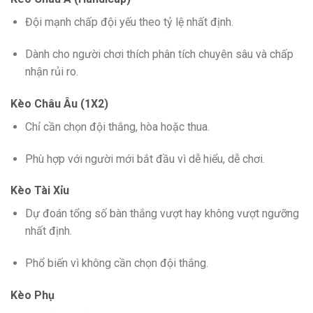
Đội mạnh chấp đội yếu theo tỷ lệ nhất định.
Dành cho người chơi thích phân tích chuyên sâu và chấp
nhận rủi ro.
Kèo Châu Âu (1X2)
Chỉ cần chọn đội thắng, hòa hoặc thua.
Phù hợp với người mới bắt đầu vì dễ hiểu, dễ chơi.
Kèo Tài Xỉu
Dự đoán tổng số bàn thắng vượt hay không vượt ngưỡng
nhất định.
Phổ biến vì không cần chọn đội thắng.
Kèo Phụ