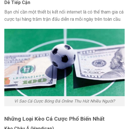
Dễ Tiếp Cận
Bạn chỉ cần một thiết bị kết nối internet là có thể tham gia cá
cược tại hàng trăm trận đấu diễn ra mỗi ngày trên toàn cầu.
Vì Sao Cá Cược Bóng Đá Online Thu Hút Nhiều Người?
Những Loại Kèo Cá Cược Phổ Biến Nhất
Kèo Châu Á (Handicap)