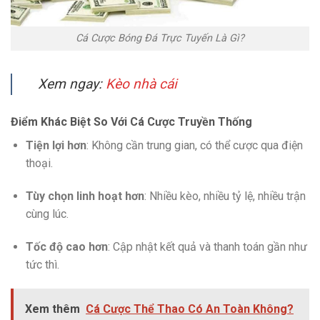
Cá Cược Bóng Đá Trực Tuyến Là Gì?
Xem ngay:
Kèo nhà cái
Điểm Khác Biệt So Với Cá Cược Truyền Thống
Tiện lợi hơn
: Không cần trung gian, có thể cược qua điện
thoại.
Tùy chọn linh hoạt hơn
: Nhiều kèo, nhiều tỷ lệ, nhiều trận
cùng lúc.
Tốc độ cao hơn
: Cập nhật kết quả và thanh toán gần như
tức thì.
Xem thêm
Cá Cược Thể Thao Có An Toàn Không?